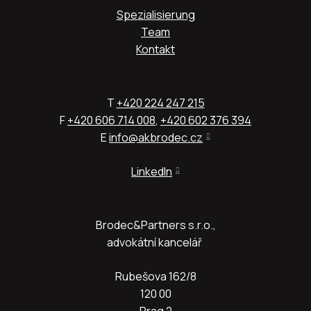
Spezialisierung
Team
Kontakt
T
+420 224 247 215
F
+420 606 714 008
,
+420 602 376 394
E
info@akbrodec.cz
LinkedIn
Brodec&Partners s.r.o.,
advokátní kancelář
Rubešova 162/8
120 00
Prag 2