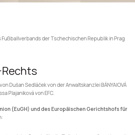
s Fußballverbands der Tschechischen Republik in Prag
-Rechts
 von Dušan Sedláček von der Anwaltskanzlei BÁNYAIOVÁ
sa Plajaniková von EFC.
nion (EuGH) und des Europäischen Gerichtshofs für
n: