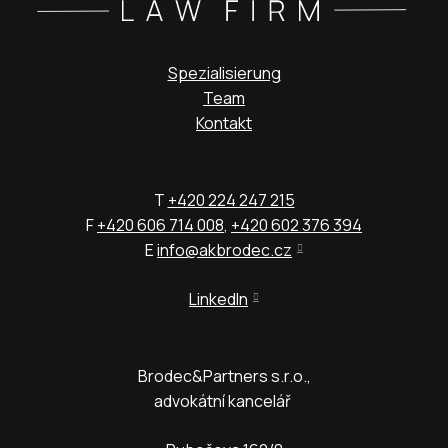
Spezialisierung
Team
Kontakt
T
+420 224 247 215
F
+420 606 714 008
,
+420 602 376 394
E
info@akbrodec.cz
LinkedIn
Brodec&Partners s.r.o.,
advokátní kancelář