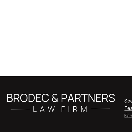
Spe
Te
Kon