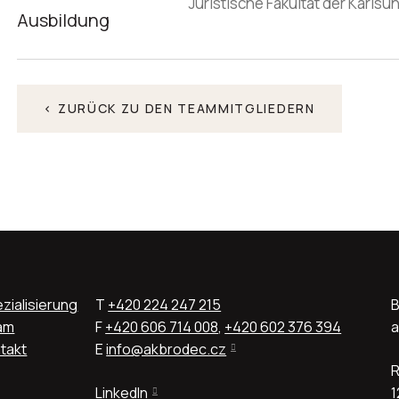
Juristische Fakultät der Karlsun
Ausbildung
< ZURÜCK ZU DEN TEAMMITGLIEDERN
zialisierung
T
+420 224 247 215
B
am
F
+420 606 714 008
,
+420 602 376 394
a
takt
E
info@akbrodec.cz
R
LinkedIn
1