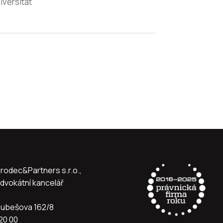
iversität
rodec&Partners s.r.o.,
dvokátní kancelář
ubešova 162/8
20 00