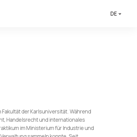
DE
n Fakultät der Karlsuniversität. Während
echt, Handelsrecht und internationales
raktikum im Ministerium für Industrie und
n Verwaltung sammeln konnte. Seit