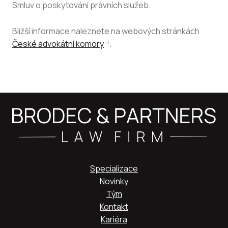
Smluv o poskytování právních služeb.
Bližší informace naleznete na webových stránkách
České advokátní komory
.
Specializace
Novinky
Tým
Kontakt
Kariéra