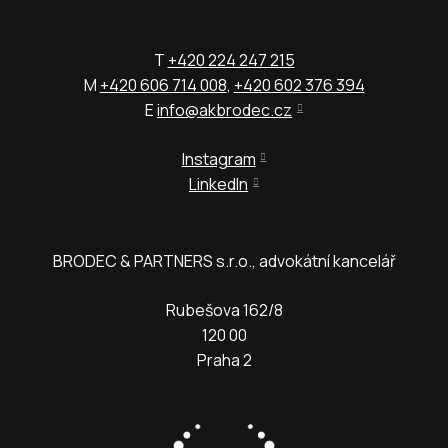
T
+420 224 247 215
M
+
420 606 714 008
,
+420 602 376 394
E
info@akbrodec.cz
Instagram
LinkedIn
BRODEC & PARTNERS s.r.o., advokátní kancelář
Rubešova 162/8
120 00
Praha 2