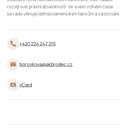
rozvíjí své právní dovednosti. Ve svém volném čase
se ráda věnuje latinskoamerickým tancům a cestování.
+420 224 247 215
borovkova@akbrodec.cz
vCard