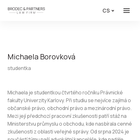
CS
Menu
Michaela Borovková
studentka
Michaela je studentkou čtvrtého ročníku Právnické
fakulty Univerzity Karlovy. Při studiu se nejvíce zajímá o
občanské právo, obchodní právo a mezinárodní právo.
Mezi její předchozí pracovní zkušenosti patří stáž na
Ministerstvu průmyslu o obchodu, kde nasbírala cenné
zkušenosti z oblasti veřejné správy. Od srpna 2024 je
součástí týmu naší advokátní kanceláře, kde nadále