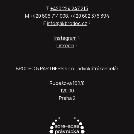
T
+420 224 247 215
M
+
420 606 714 008
,
+420 602 376 394
E
info@akbrodec.cz
Instagram
LinkedIn
BRODEC & PARTNERS s.r.o., advokátní kancelář
Rubešova 162/8
120 00
Praha 2