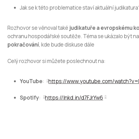
Jak se k této problematice staví aktuální judikatura
Rozhovor se věnoval také
judikatuře a evropskému k
ochranu hospodářské soutěže. Téma se ukázalo být nato
pokračování
, kde bude diskuse dále
Celý rozhovor si můžete poslechnout na:
YouTube
:
https://www.youtube.com/watch?v
Spotify
:
https://lnkd.in/d7FJrYw6