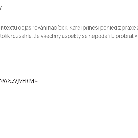
?
ontextu
objasňování nabídek. Karel přinesl pohled z praxe 
lik rozsáhlé, že všechny aspekty se nepodařilo probrat v 
=NWXGVjMFRIM