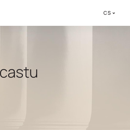
CS
dcastu