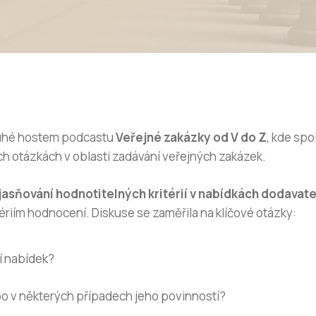
ruhé hostem podcastu
Veřejné zakázky od V do Z
, kde sp
ch otázkách v oblasti zadávání veřejných zakázek.
jasňování hodnotitelných kritérií v nabídkách dodavat
tériím hodnocení. Diskuse se zaměřila na klíčové otázky:
í nabídek?
o v některých případech jeho povinností?