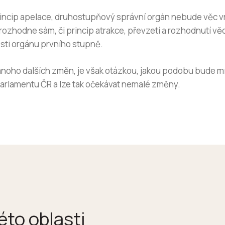
rincip apelace, druhostupňový správní orgán nebude věc v
ozhodne sám, či princip atrakce, převzetí a rozhodnutí v
sti orgánu prvního stupně.
oho dalších změn, je však otázkou, jakou podobu bude mít 
 Parlamentu ČR a lze tak očekávat nemalé změny.
éto oblasti