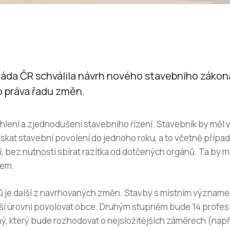
Vláda ČR schválila návrh nového stavebního zákon
 práva řadu změn.
lení a zjednodušení stavebního řízení. Stavebník by měl v 
získat stavební povolení do jednoho roku, a to včetně pří
 bez nutnosti sbírat razítka od dotčených orgánů. Ta by m
dem.
 je další z navrhovaných změn. Stavby s místním význame
ší úrovni povolovat obce. Druhým stupněm bude 14 profesi
ý, který bude rozhodovat o nejsložitějších záměrech (např.