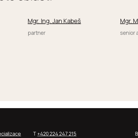
Mgr. Ing. Jan Kabeš
Mgr. M
partner
senior 
cializace
T
+420 224 247 215
B