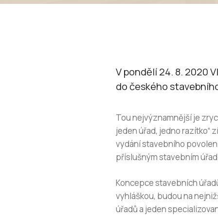
V pondělí 24. 8. 2020 
do českého stavebního
Tou nejvýznamnější je zrych
jeden úřad, jedno razítko“ 
vydání stavebního povolení,
příslušným stavebním úřa
Koncepce stavebních úřadů
vyhláškou, budou na nejniž
úřadů a jeden specializovan