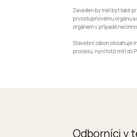
Zaveden by měl být také p
prvostupňovému orgánu a r
orgánem v případě nečinno
Stavební zákon obsahuje mn
procesu, nyní totiž míří do
Odborníci v t