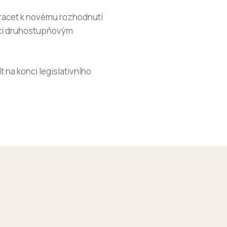
racet k novému rozhodnutí
ěci druhostupňovým
na konci legislativního