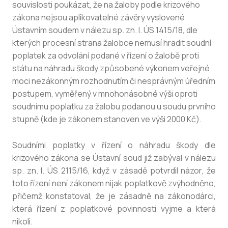
souvislosti poukázat, že na žaloby podle krizového
zákona nejsou aplikovatelné závěry vyslovené
Ústavním soudem v nálezu sp. zn. I. ÚS 1415/18, dle
kterých procesní strana žalobce nemusí hradit soudní
poplatek za odvolání podané v řízení o žalobě proti
státu na náhradu škody způsobené výkonem veřejné
moci nezákonným rozhodnutím či nesprávným úředním
postupem, vyměřený v mnohonásobné výši oproti
soudnímu poplatku za žalobu podanou u soudu prvního
stupně (kde je zákonem stanoven ve výši 2000 Kč).
Soudními poplatky v řízení o náhradu škody dle
krizového zákona se Ústavní soud již zabýval v nálezu
sp. zn. I. ÚS 2115/16, když v zásadě potvrdil názor, že
toto řízení není zákonem nijak poplatkově zvýhodněno,
přičemž konstatoval, že je zásadně na zákonodárci,
která řízení z poplatkové povinnosti vyjme a která
nikoli.