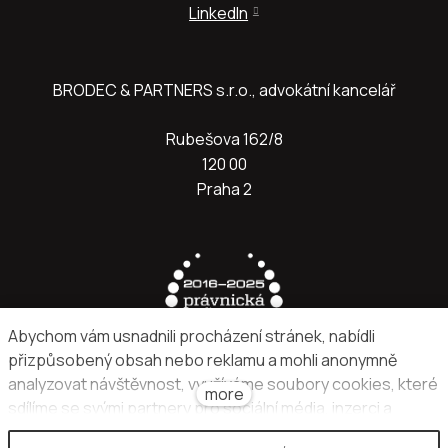
LinkedIn
BRODEC & PARTNERS s.r.o., advokátní kancelář
Rubešova 162/8
120 00
Praha 2
Abychom vám usnadnili procházení stránek, nabídli
přizpůsobený obsah nebo reklamu a mohli anonymně
analyzovat návštěvnost, využíváme soubory cookies, které
more
sdílíme se svými partnery pro sociální média, inzerci a
analýzu. Jejich nastavení upravíte odkazem "Nastavení