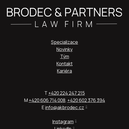
Specializace
Novinky
Tým
Kontakt
Kariéra
T
+420 224 247 215
M
+
420 606 714 008
,
+420 602 376 394
E
info@akbrodec.cz
Instagram
LinkedIn